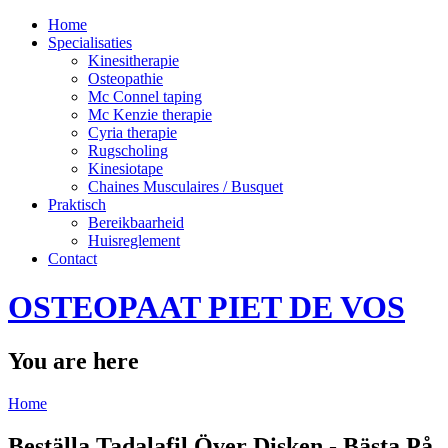
Home
Specialisaties
Kinesitherapie
Osteopathie
Mc Connel taping
Mc Kenzie therapie
Cyria therapie
Rugscholing
Kinesiotape
Chaines Musculaires / Busquet
Praktisch
Bereikbaarheid
Huisreglement
Contact
OSTEOPAAT PIET DE VOS
You are here
Home
Beställa Tadalafil Över Disken - Bästa På