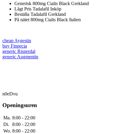
Generisk 800mg Cialis Black Grekland
Lågt Pris Tadalafil Inköp
Beställa Tadalafil Grekland
På nätet 800mg Cialis Black Italien
cheap Aygestin
buy Finpecia
generic Risperdal
generic Augmentin
n0eDvu
Openingsuren
Ma.
8:00 - 22:00
Di.
8:00 - 22:00
Wo.
8:00 - 22:00