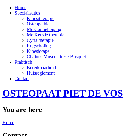
Home
Specialisaties
Kinesitherapie
Osteopathie
Mc Connel taping
Mc Kenzie therapie
Cyria therapie
Rugscholing
Kinesiotape
Chaines Musculaires / Busquet
Praktisch
Bereikbaarheid
Huisreglement
Contact
OSTEOPAAT PIET DE VOS
You are here
Home
Contact