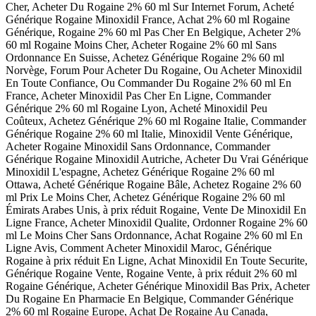
Cher, Acheter Du Rogaine 2% 60 ml Sur Internet Forum, Acheté
Générique Rogaine Minoxidil France, Achat 2% 60 ml Rogaine
Générique, Rogaine 2% 60 ml Pas Cher En Belgique, Acheter 2%
60 ml Rogaine Moins Cher, Acheter Rogaine 2% 60 ml Sans
Ordonnance En Suisse, Achetez Générique Rogaine 2% 60 ml
Norvège, Forum Pour Acheter Du Rogaine, Ou Acheter Minoxidil
En Toute Confiance, Ou Commander Du Rogaine 2% 60 ml En
France, Acheter Minoxidil Pas Cher En Ligne, Commander
Générique 2% 60 ml Rogaine Lyon, Acheté Minoxidil Peu
Coûteux, Achetez Générique 2% 60 ml Rogaine Italie, Commander
Générique Rogaine 2% 60 ml Italie, Minoxidil Vente Générique,
Acheter Rogaine Minoxidil Sans Ordonnance, Commander
Générique Rogaine Minoxidil Autriche, Acheter Du Vrai Générique
Minoxidil L'espagne, Achetez Générique Rogaine 2% 60 ml
Ottawa, Acheté Générique Rogaine Bâle, Achetez Rogaine 2% 60
ml Prix Le Moins Cher, Achetez Générique Rogaine 2% 60 ml
Émirats Arabes Unis, à prix réduit Rogaine, Vente De Minoxidil En
Ligne France, Acheter Minoxidil Qualite, Ordonner Rogaine 2% 60
ml Le Moins Cher Sans Ordonnance, Achat Rogaine 2% 60 ml En
Ligne Avis, Comment Acheter Minoxidil Maroc, Générique
Rogaine à prix réduit En Ligne, Achat Minoxidil En Toute Securite,
Générique Rogaine Vente, Rogaine Vente, à prix réduit 2% 60 ml
Rogaine Générique, Acheter Générique Minoxidil Bas Prix, Acheter
Du Rogaine En Pharmacie En Belgique, Commander Générique
2% 60 ml Rogaine Europe, Achat De Rogaine Au Canada,