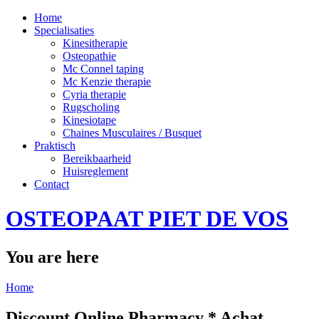
Home
Specialisaties
Kinesitherapie
Osteopathie
Mc Connel taping
Mc Kenzie therapie
Cyria therapie
Rugscholing
Kinesiotape
Chaines Musculaires / Busquet
Praktisch
Bereikbaarheid
Huisreglement
Contact
OSTEOPAAT PIET DE VOS
You are here
Home
Discount Online Pharmacy * Achat